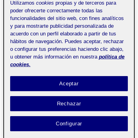
Utilizamos
cookies
propias y de terceros para
Projecte III.
Pública
poder ofrecerte correctamente todas las
Senyalística i Digital
funcionalidades del sitio web, con fines analíticos
Signage aula 1
y para mostrarte publicidad personalizada de
acuerdo con un perfil elaborado a partir de tus
hábitos de navegación. Puedes aceptar, rechazar
o configurar tus preferencias haciendo clic abajo,
u obtener más información en nuestra
política de
cookies.
Aceptar
Rechazar
Configurar