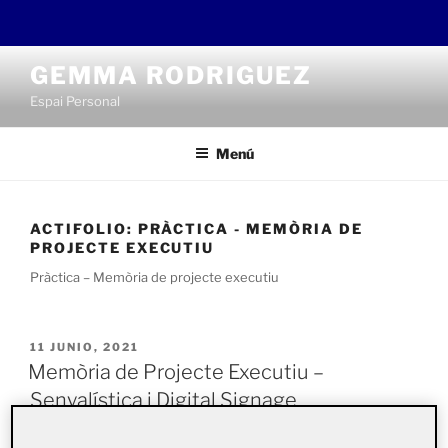
Saltar
GEMMA RODRIGUEZ
al
Espai Personal
contenido
Menú
ACTIFOLIO:
PRÀCTICA - MEMÒRIA DE
PROJECTE EXECUTIU
Pràctica – Memòria de projecte executiu
PUBLICADO
11 JUNIO, 2021
EL
Memòria de Projecte Executiu –
Senyalística i Digital Signage