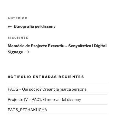
Navegación
Entrada
ANTERIOR
de
anterior:
Etnografia pel disseny
entradas
Siguiente
SIGUIENTE
entrada
Memòria de Projecte Executiu – Senyalística i Digital
Signage
ACTIFOLIO ENTRADAS RECIENTES
PAC 2 – Qui sóc jo? Creant la marca personal
Projecte IV – PAC1. El mercat del disseny
PAC5_PECHAKUCHA