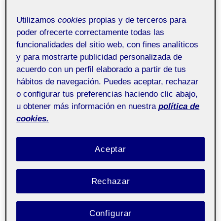
Senyalística i Digital
Signage aula 1
Utilizamos
cookies
propias y de terceros para
poder ofrecerte correctamente todas las
funcionalidades del sitio web, con fines analíticos
Reproductor
y para mostrarte publicidad personalizada de
de
acuerdo con un perfil elaborado a partir de tus
vídeo
hábitos de navegación. Puedes aceptar, rechazar
o configurar tus preferencias haciendo clic abajo,
u obtener más información en nuestra
política de
cookies.
00:00
03:00
Aceptar
Rechazar
Configurar