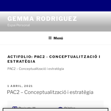
Saltar
GEMMA RODRIGUEZ
al
Espai Personal
contenido
Menú
ACTIFOLIO:
PAC2 - CONCEPTUALITZACIÓ I
ESTRATÈGIA
PAC2 – Conceptualització i estratègia
PUBLICADO
1 ABRIL, 2021
EL
PAC2 – Conceptualització i estratègia
Projecte III.
Pública