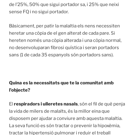
de l’25%, 50% que sigui portador sa, i 25% que neixi
sense FQ i no sigui portador.
Bàsicament, per patir la malaltia els nens necessiten
heretar una còpia de el gen alterat de cada pare. Si
hereten només una còpia alterada i una còpia normal,
no desenvoluparan fibrosi quística i seran portadors
sans (1 de cada 35 espanyols són portadors sans).
Quina es la necessitats que te la comunitat amb
l’objecte?
El
respiradors i ulleretes nasals
, són el fil de què penja
la vida de milers de malalts, és la millor eina que
disposem per ajudar a conviure amb aquesta malaltia.
La seva funció es són tractar o prevenir la hipoxèmia,
tractar la hipertensió pulmonar i reduir el treball