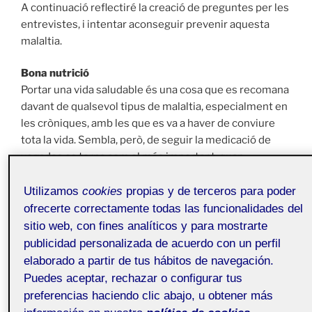
A continuació reflectiré la creació de preguntes per les
entrevistes, i intentar aconseguir prevenir aquesta
malaltia.
Bona nutrició
Portar una vida saludable és una cosa que es recomana
davant de qualsevol tipus de malaltia, especialment en
les cròniques, amb les que es va a haver de conviure
tota la vida. Sembla, però, de seguir la medicació de
vegades es torna com el més important, quan
qualsevol tipus de tractament que millori la salut de el
pacient tant en relació amb els medicaments com
Utilizamos
cookies
propias y de terceros para poder
complir amb una dieta sana i equilibrada sempre ho és.
ofrecerte correctamente todas las funcionalidades del
sitio web, con fines analíticos y para mostrarte
Interès
publicidad personalizada de acuerdo con un perfil
Tots tenim interès, per alguna cosa. Llegir aquest llibre
elaborado a partir de tus hábitos de navegación.
m’ha despertat molta interès per observa el
Puedes aceptar, rechazar o configurar tus
comportament d’aquestes persones i altres, també per
preferencias haciendo clic abajo, u obtener más
observar com reaccionen. Sobretot veure les seves