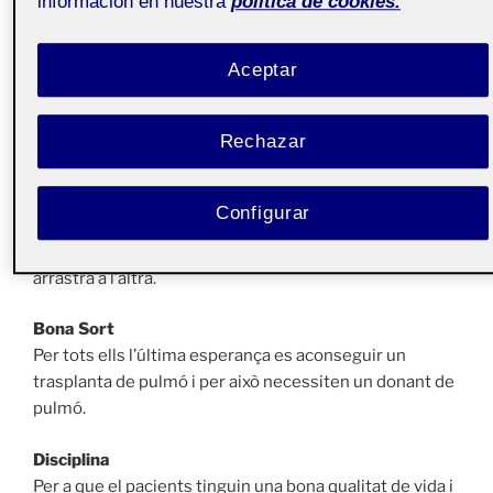
información en nuestra
política de cookies.
emocions.
Motivació
Aceptar
Si una cosa esta clara es que la motivació es primordial
a tots aquests efectes. No perdre l’esperança de
Rechazar
poder-se recuperar es un motivació per seguir
endavant el dia a dia d’aquest malalts.
Configurar
Ànims
Motivació i ànims van lligats entre ells, una cosa
arrastra a l’altra.
Bona Sort
Per tots ells l’última esperança es aconseguir un
trasplanta de pulmó i per això necessiten un donant de
pulmó.
Disciplina
Per a que el pacients tinguin una bona qualitat de vida i