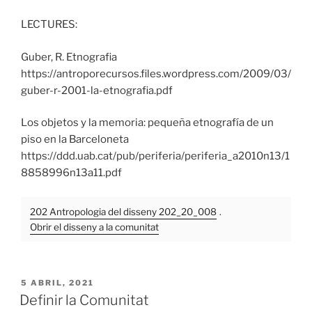
LECTURES:
Guber, R. Etnografia
https://antroporecursos.files.wordpress.com/2009/03/
guber-r-2001-la-etnografia.pdf
Los objetos y la memoria: pequeña etnografía de un
piso en la Barceloneta
https://ddd.uab.cat/pub/periferia/periferia_a2010n13/1
8858996n13a11.pdf
202 Antropologia del disseny 202_20_008
.
Obrir el disseny a la comunitat
PUBLICADO
5 ABRIL, 2021
EL
Definir la Comunitat